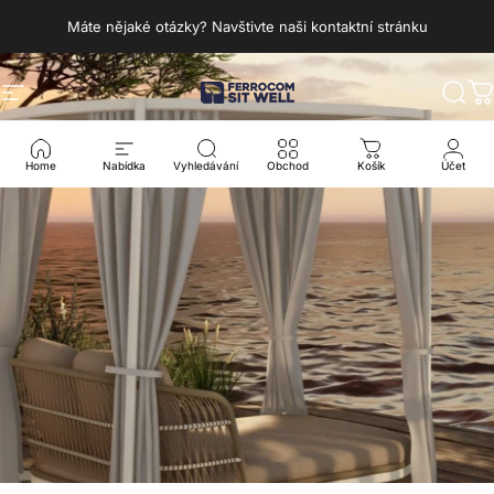
Přeskočit na obsah
Máte nějaké otázky? Navštivte naši kontaktní stránku
Navigace na webu
Ferrocom - SitWell
Hled
K
Home
Nabídka
Vyhledávání
Obchod
Košík
Účet