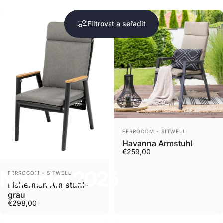
Filtrovat a seřadit
Prodejce
FERROCOM - SITWELL
Havanna Armstuhl
€259,00
Kolekce
Novinky 2025
Prodejce
Novinky
2025
FERROCOM - SITWELL
Fisherman Armstuhl -
grau
€298,00