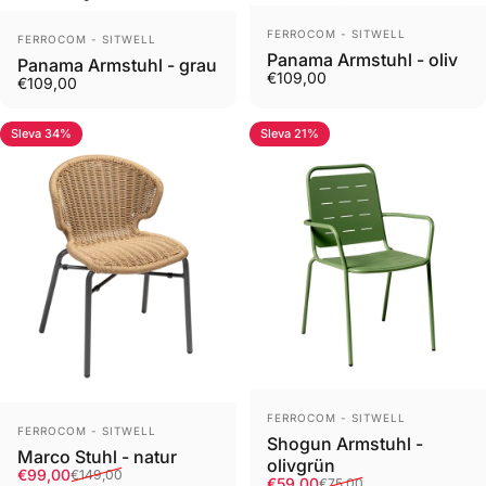
Prodejce
Prodejce
FERROCOM - SITWELL
FERROCOM - SITWELL
Panama Armstuhl - oliv
Panama Armstuhl - grau
€109,00
€109,00
Sleva 34%
Sleva 21%
Prodejce
FERROCOM - SITWELL
Prodejce
FERROCOM - SITWELL
Shogun Armstuhl -
Marco Stuhl - natur
olivgrün
Cena v akci
Běžná cena
€99,00
€149,00
Cena v akci
Běžná cena
€59,00
€75,00