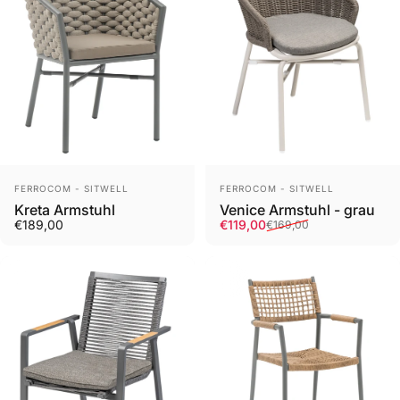
Prodejce
Prodejce
FERROCOM - SITWELL
FERROCOM - SITWELL
Venice Armstuhl - grau
Kreta Armstuhl
Cena v akci
Běžná cena
€119,00
€189,00
€169,00