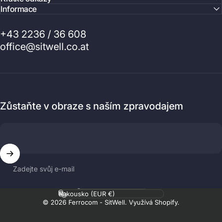
Informace
+43 2236 / 36 608
office@sitwell.co.at
Zůstaňte v obraze s naším zpravodajem
Zadejte svůj e-mail
Jazyk
Země/region
© 2026 Ferrocom - SitWell. Využívá Shopify.
.profile__button