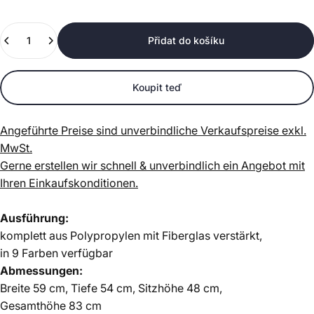
Množství
Přidat do košíku
Koupit teď
Angeführte Preise sind unverbindliche Verkaufspreise exkl.
MwSt.
Gerne erstellen wir schnell & unverbindlich ein Angebot mit
Ihren Einkaufskonditionen.
Ausführung:
komplett aus Polypropylen mit Fiberglas verstärkt,
in 9 Farben verfügbar
Abmessungen:
Breite
59
cm, Tiefe
54
cm, Sitzhöhe 48 cm,
Gesamthöhe
83
cm