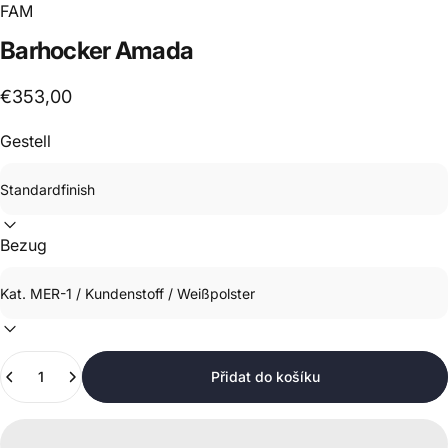
FAM
Barhocker
Amada
€353,00
Gestell
Bezug
Množství
Přidat do košíku