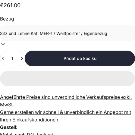
€261,00
Bezug
Množství
Přidat do košíku
Angeführte Preise sind unverbindliche Verkaufspreise exkl.
MwSt.
Gerne erstellen wir schnell & unverbindlich ein Angebot mit
Ihren Einkaufskonditionen.
Gestell:
Metall nach RAL lackiert