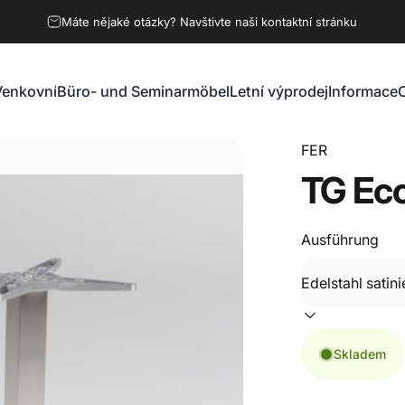
Máte nějaké otázky? Navštivte naši kontaktní stránku
Venkovní
Büro- und Seminarmöbel
Letní výprodej
Informace
Venkovní
Büro- und Seminarmöbel
Letní výprodej
Informace
FER
TG
Ec
Ausführung
Skladem