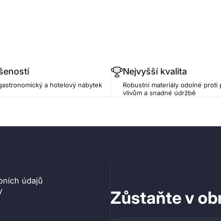
šeností
Nejvyšší kvalita
gastronomický a hotelový nábytek
Robustní materiály odolné proti
vlivům a snadné údržbě
bních údajů
y
Zůstaňte v ob