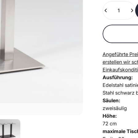
Množství
Angeführte Prei
erstellen wir s
Einkaufskondit
Ausführung:
Edelstahl satini
Stahl schwarz 
Säulen:
zweisäulig
Höhe:
72 cm
maximale Tisc