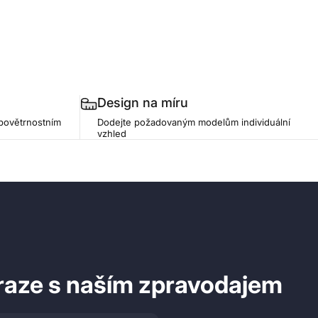
Design na míru
 povětrnostním
Dodejte požadovaným modelům individuální
vzhled
raze s naším zpravodajem