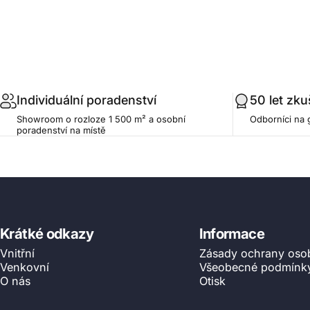
.profile__button
Individuální poradenství
50 let zku
Showroom o rozloze 1 500 m² a osobní
Odborníci na 
poradenství na místě
Krátké odkazy
Informace
Vnitřní
Zásady ochrany oso
Venkovní
Všeobecné podmínk
O nás
Otisk