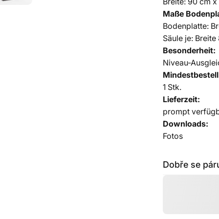
Breite: 90 cm 
Maße Bodenplat
Bodenplatte: B
Säule je: Breite
Besonderheit:
Niveau-Ausgle
Mindestbestel
1 Stk.
Lieferzeit:
prompt verfügb
Downloads:
Fotos
Dobře se páru