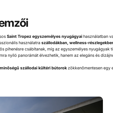
lemzői
usos
Saint Tropez egyszemélyes nyugágyai
használatban va
sszionális használatra
szállodákban, wellness-részlegekbe
 pihenésre csábítanak, míg az egyszemélyes nyugágyak töké
a nyíló panorámát élvezhetik, hanem az elegáns és dizájno
 minőségű szállodai kültéri bútorok
zökkenőmentesen egy ex