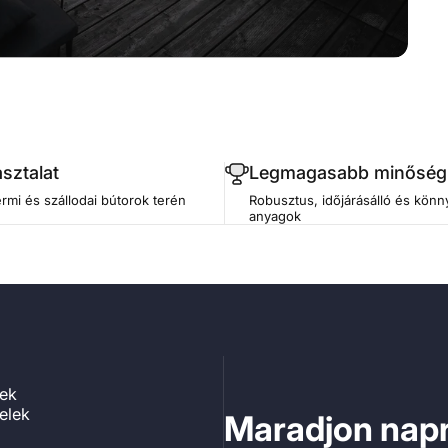
sztalat
Legmagasabb minőség
rmi és szállodai bútorok terén
Robusztus, időjárásálló és kön
anyagok
vek
telek
Maradjon napr