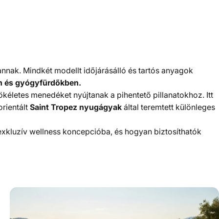
nnak. Mindkét modellt időjárásálló és tartós anyagok
n és gyógyfürdőkben.
letes menedéket nyújtanak a pihentető pillanatokhoz. Itt
rientált
Saint Tropez nyugágyak
által teremtett különleges
kluzív wellness koncepcióba, és hogyan biztosíthatók