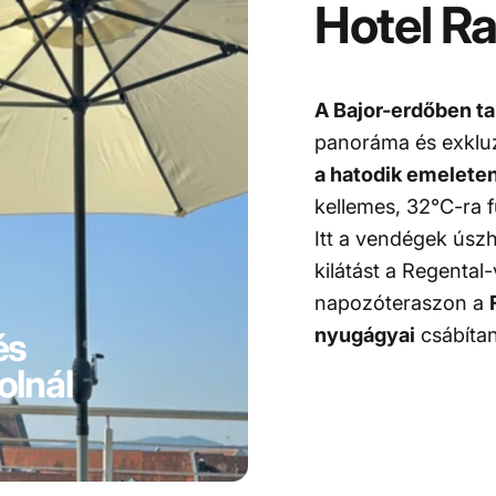
Hotel
Ra
A Bajor-erdőben t
panoráma és exkluz
a hatodik emeleten
kellemes, 32°C-ra f
Itt a vendégek úszh
kilátást a Regental
napozóteraszon a
nyugágyai
csábítan
és
olnál