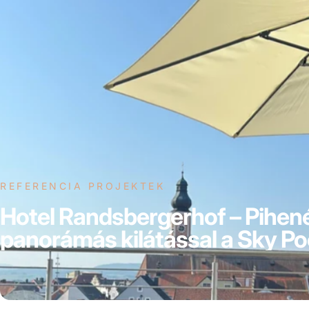
REFERENCIA PROJEKTEK
Hotel
Randsbergerhof
–
Pihen
panorámás
kilátással
a
Sky
Po