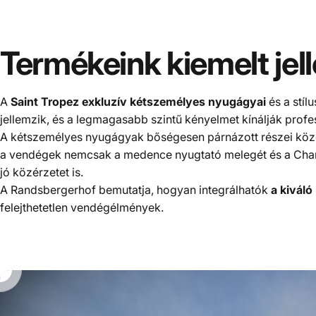
Termékeink
kiemelt
jel
A
Saint Tropez exkluzív kétszemélyes nyugágyai
és a stíl
jellemzik, és a legmagasabb szintű kényelmet kínálják profe
A kétszemélyes nyugágyak bőségesen párnázott részei közös
a vendégek nemcsak a medence nyugtató melegét és a Chamr
jó közérzetet is.
A Randsbergerhof bemutatja, hogyan integrálhatók
a kiváló
felejthetetlen vendégélmények.
00
,00