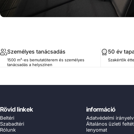
.profile__button
Személyes tanácsadás
50 év tapa
1500 m²-es bemutatóterem és személyes
Szakértők étte
tanácsadás a helyszínen
Rövid linkek
információ
Beltéri
Adatvédelmi irányel
Szabadtéri
Általános üzleti felté
Rólunk
lenyomat