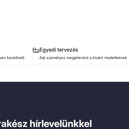
Egyedi tervezés
nyen kezelhető
Adj személyes megjelenést a kívánt modelleknek
akész hírlevelünkkel