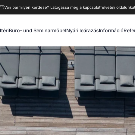
Van bármilyen kérdése? Látogassa meg a kapcsolatfelvételi oldalunka
téri
Büro- und Seminarmöbel
Nyári leárazás
Információ
Refe
éri
Büro- und Seminarmöbel
Nyári leárazás
Információ
Refe