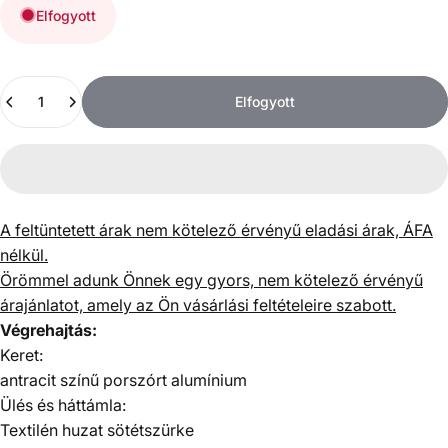
Elfogyott
Mennyiség
Elfogyott
A feltüntetett árak nem kötelező érvényű eladási árak, ÁFA
nélkül.
Örömmel adunk Önnek egy gyors, nem kötelező érvényű
árajánlatot, amely az Ön vásárlási feltételeire szabott.
Végrehajtás:
Keret:
antracit színű porszórt alumínium
Ülés és háttámla:
Textilén huzat sötétszürke