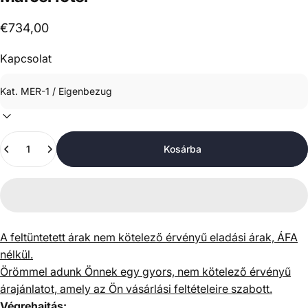
€734,00
Kapcsolat
Mennyiség
Kosárba
A feltüntetett árak nem kötelező érvényű eladási árak, ÁFA
nélkül.
Örömmel adunk Önnek egy gyors, nem kötelező érvényű
árajánlatot, amely az Ön vásárlási feltételeire szabott.
Végrehajtás: