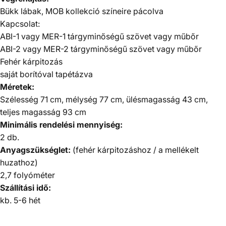
Bükk lábak, MOB kollekció színeire pácolva
Kapcsolat:
ABI-1 vagy MER-1 tárgyminőségű
szövet vagy műbőr
ABI-2 vagy MER-2 tárgyminőségű
szövet vagy műbőr
Fehér kárpitozás
saját borítóval tapétázva
Méretek:
Szélesség 71 cm, mélység 77 cm, ülésmagasság 43 cm,
teljes magasság 93 cm
Minimális rendelési mennyiség:
2 db.
Anyagszükséglet:
(fehér kárpitozáshoz / a mellékelt
huzathoz)
2,7 folyóméter
Szállítási idő:
kb. 5-6
hét