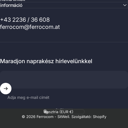
információ
+43 2236 / 36 608
ferrocom@ferrocom.at
Maradjon naprakész hírlevelünkkel
Adja meg e-mail címét
Nyelv
Ország/régió
© 2026 Ferrocom - SitWell. Szolgáltató: Shopify
.profile__button