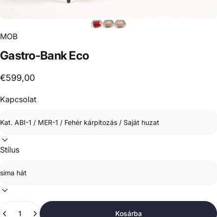
MOB
Gastro-Bank
Eco
€599,00
Kapcsolat
Stílus
Mennyiség
Kosárba