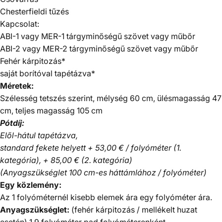
Chesterfieldi tűzés
Kapcsolat:
ABI-1
vagy MER-1 tárgyminőségű szövet vagy műbőr
ABI-2
vagy MER-2 tárgyminőségű szövet vagy műbőr
Fehér kárpitozás*
saját borítóval tapétázva*
Méretek:
Szélesség tetszés szerint, mélység 60 cm, ülésmagasság 47
cm, teljes magasság 105 cm
Pótdíj:
Elől-hátul tapétázva,
standard fekete helyett + 53,00 € / folyóméter (1.
kategória), + 85,00 € (2. kategória)
(Anyagszükséglet 100 cm-es háttámlához / folyóméter)
Egy közlemény:
Az 1 folyóméternél kisebb elemek ára egy folyóméter ára.
Anyagszükséglet:
(fehér kárpitozás / mellékelt huzat
esetén) 1,9
folyóméter pad folyóméterenként