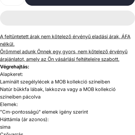
A feltüntetett árak nem kötelező érvényű eladási árak, ÁFA
nélkül.
Örömmel adunk Önnek egy gyors, nem kötelező érvényű
árajánlatot, amely az Ön vásárlási feltételeire szabott.
Végrehajtás:
Alapkeret:
Laminált szegélylécek a
MOB kollekció
színeiben
Natúr bükkfa lábak, lakkozva vagy a
MOB kollekció
színeiben pácolva
Elemek:
"Cm-pontosságú" elemek igény szerint
Háttámla (ár azonos):
sima
Csővarrás