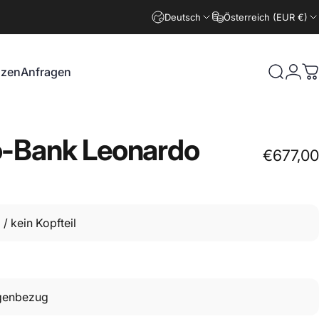
Deutsch
Österreich (EUR €)
nzen
Anfragen
Suche
Logi
W
zen
Anfragen
o-Bank
Leonardo
€677,00