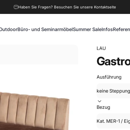
Haben Sie Fragen? Besuchen Sie unsere Kontaktseite
Outdoor
Büro- und Seminarmöbel
Summer Sale
Infos
Refere
Outdoor
Büro- und Seminarmöbel
Summer Sale
Infos
Referen
LAU
Gastr
Ausführung
Bezug