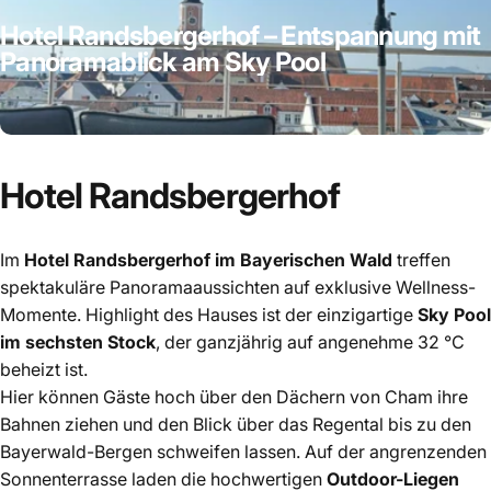
Hotel
Randsbergerhof
–
Entspannung
mit
Panoramablick
am
Sky
Pool
Hotel
Randsbergerhof
Im
Hotel Randsbergerhof im Bayerischen Wald
treffen
spektakuläre Panoramaaussichten auf exklusive Wellness-
Momente. Highlight des Hauses ist der einzigartige
Sky Pool
im sechsten Stock
, der ganzjährig auf angenehme 32 °C
beheizt ist.
Hier können Gäste hoch über den Dächern von Cham ihre
Bahnen ziehen und den Blick über das Regental bis zu den
Bayerwald-Bergen schweifen lassen. Auf der angrenzenden
Sonnenterrasse laden die hochwertigen
Outdoor-Liegen