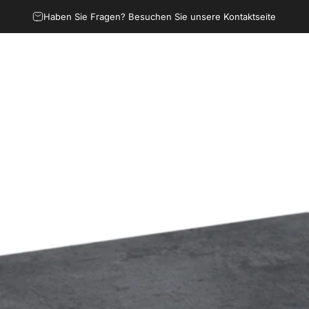
Haben Sie Fragen? Besuchen Sie unsere Kontaktseite
Outdoor
Büro- und Seminarmöbel
Summer Sale
Infos
Refere
Outdoor
Büro- und Seminarmöbel
Summer Sale
Infos
Referen