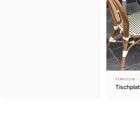
Anbieter:
FERROCOM - 
Tischpla
.profile__button