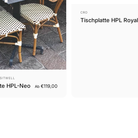
Anbieter:
CRO
Tischplatte HPL Royal
SITWELL
tte HPL-Neo
€119,00
Ab