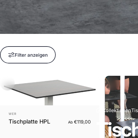
Filter anzeigen
Kollektionen
Ti
Anbieter:
WER
Tisc
Tischplatte HPL
€119,00
Ab