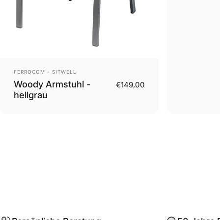
Anbieter:
FERROCOM - SITWELL
Woody Armstuhl -
€149,00
hellgrau
.profile__button