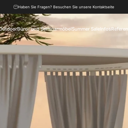
Haben Sie Fragen? Besuchen Sie unsere Kontaktseite
Outdoor
Büro- und Seminarmöbel
Summer Sale
Infos
Refere
Outdoor
Büro- und Seminarmöbel
Summer Sale
Infos
Referen