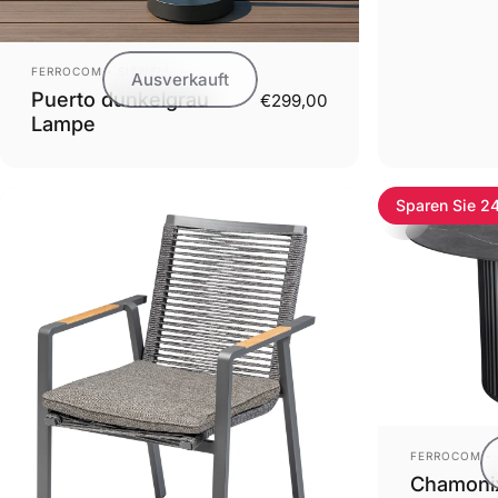
Anbieter:
FERROCOM - SITWELL
Ausverkauft
Puerto dunkelgrau
€299,00
Lampe
Sparen Sie 
Anbieter:
FERROCOM - 
Chamonix