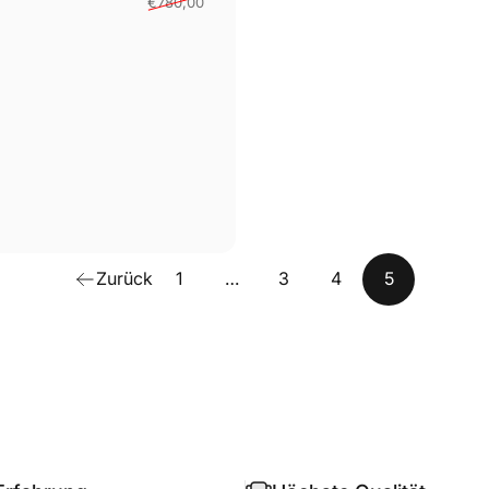
€780,00
Zurück
1
…
3
4
5