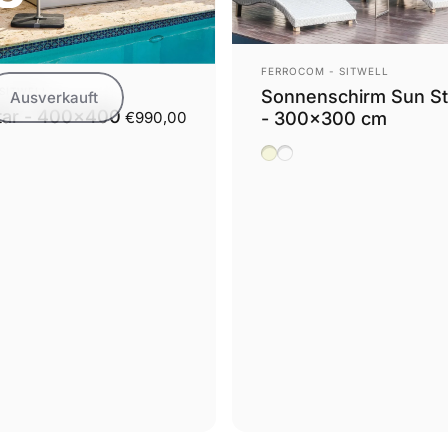
Anbieter:
FERROCOM - SITWELL
SITWELL
Sonnenschirm Sun St
Ausverkauft
tar - 400x400
- 300x300 cm
€990,00
Beige
Grau