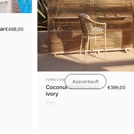
ar
€498,00
Anbieter:
FERROCOM - SITWELL
Ausverkauft
Coconut Sichtschutz -
€399,00
ivory
Ivory
anthrazit