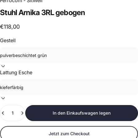
Ferrocom - SitWell
Stuhl
Arnika
3RL
gebogen
€118,00
Gestell
Lattung Esche
Anzahl
In den Einkaufswagen legen
Jetzt zum Checkout