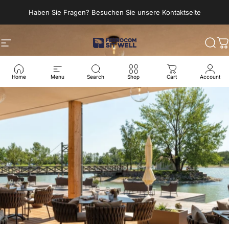
Direkt zum Inhalt
Haben Sie Fragen? Besuchen Sie unsere Kontaktseite
Seitennavigation
Ferrocom - SitWell
Such
W
Home
Menu
Search
Shop
Cart
Account