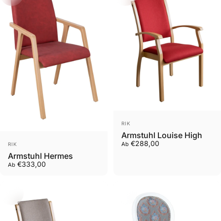
Anbieter:
RIK
Armstuhl Louise High
Anbieter:
€288,00
Ab
RIK
Armstuhl Hermes
€333,00
Ab