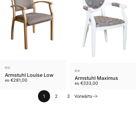
Anbieter:
RIK
Anbieter:
RIK
Armstuhl Louise Low
Armstuhl Maximus
€281,00
Ab
€333,00
Ab
1
2
3
Vorwärts