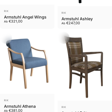
Anbieter:
Anbieter:
RIK
RIK
Armstuhl Angel Wings
Armstuhl Ashley
€321,00
Ab
€247,00
Ab
Anbieter:
RIK
Armstuhl Athena
Anbieter:
RIK
€381,00
Ab