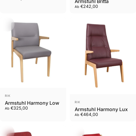
Armstuhl Britta
€242,00
Ab
Anbieter:
RIK
Anbieter:
Armstuhl Harmony Low
RIK
€325,00
Armstuhl Harmony Lux
Ab
€464,00
Ab