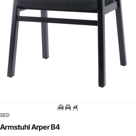
SED
Armstuhl
Arper
B4