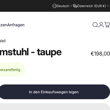
Deutsch
Österreich (EUR €)
nzen
Anfragen
Suche
Logi
W
zen
Anfragen
ell
mstuhl
-
taupe
€198,00
versandfertig
In den Einkaufswagen legen