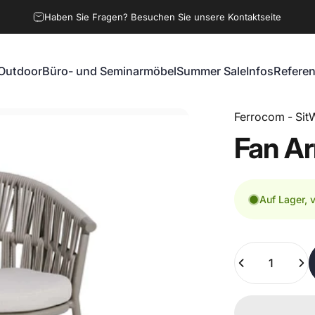
Haben Sie Fragen? Besuchen Sie unsere Kontaktseite
Outdoor
Büro- und Seminarmöbel
Summer Sale
Infos
Refere
Outdoor
Büro- und Seminarmöbel
Summer Sale
Infos
Referen
Ferrocom - SitW
Fan
Ar
Auf Lager, 
Anzahl