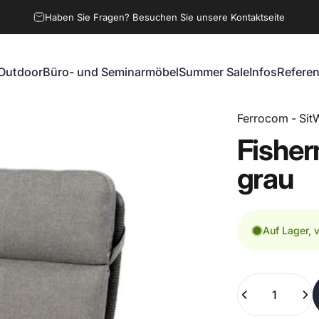
Haben Sie Fragen? Besuchen Sie unsere Kontaktseite
Outdoor
Büro- und Seminarmöbel
Summer Sale
Infos
Refere
Outdoor
Büro- und Seminarmöbel
Summer Sale
Infos
Referen
Ferrocom - SitW
Fishe
grau
Auf Lager, 
Anzahl