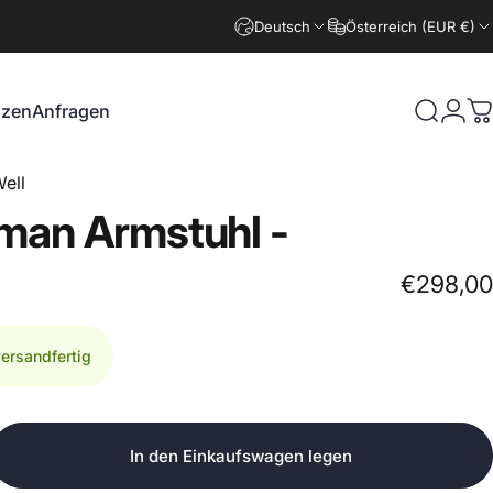
Deutsch
Österreich (EUR €)
nzen
Anfragen
Suche
Logi
W
zen
Anfragen
ell
rman
Armstuhl
-
€298,00
versandfertig
In den Einkaufswagen legen