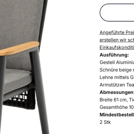
Angeführte Prei
erstellen wir s
Einkaufskondit
Ausführung:
Gestell Alumini
Schnüre beige 
Lehne mittels 
Armstützen Te
Abmessungen
Breite 61 cm,
Ti
Gesamthöhe 1
Mindestbestel
2 Stk