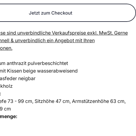
Jetzt zum Checkout
se sind unverbindliche Verkaufspreise exkl. MwSt.
Gerne
chnell & unverbindlich ein Angebot mit Ihren
ionen.
um anthrazit pulverbeschichtet
mit Kissen beige wasserabweisend
Gasfeder neigbar
akholz
:
efe 73 - 99 cm,
Sitzhöhe 47 cm,
Armstützenhöhe 63 cm,
09 cm
lmenge: