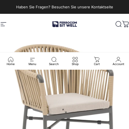
Direkt zum Inhalt
Haben Sie Fragen? Besuchen Sie unsere Kontaktseite
Seitennavigation
Ferrocom - SitWell
Such
W
Home
Menu
Search
Shop
Cart
Account