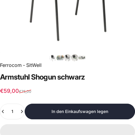
Ferrocom - SitWell
Armstuhl
Shogun
schwarz
Verkaufspreis
Normaler Preis
€59,00
€75,00
Anzahl
In den Einkaufswagen legen