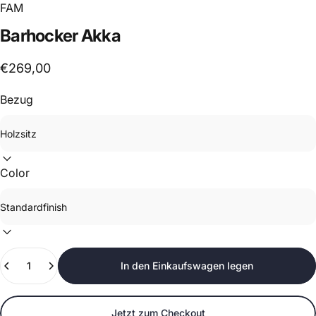
FAM
Barhocker
Akka
€269,00
Bezug
Color
Anzahl
In den Einkaufswagen legen
Jetzt zum Checkout