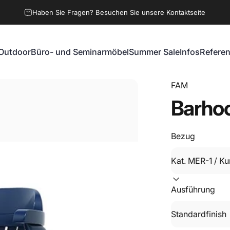
Haben Sie Fragen? Besuchen Sie unsere Kontaktseite
Outdoor
Büro- und Seminarmöbel
Summer Sale
Infos
Refere
Outdoor
Büro- und Seminarmöbel
Summer Sale
Infos
Referen
FAM
Barho
Bezug
Ausführung