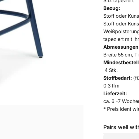
Sitz tapeziert
Bezug:
Stoff oder Kuns
Stoff oder Kuns
Weißpolsterun
tapeziert mit I
Abmessungen
Breite 55 cm, 
Mindestbestel
4 Stk.
Stoffbedarf:
(f
0,3 lfm
Lieferzeit:
ca. 6 -7 Woche
* Preis ident w
Pairs well wit