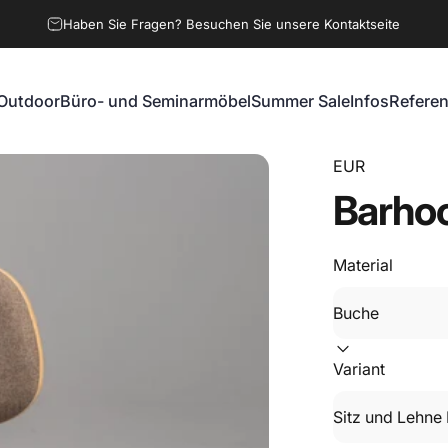
Haben Sie Fragen? Besuchen Sie unsere Kontaktseite
Outdoor
Büro- und Seminarmöbel
Summer Sale
Infos
Refere
Outdoor
Büro- und Seminarmöbel
Summer Sale
Infos
Referen
EUR
Barho
Material
Variant