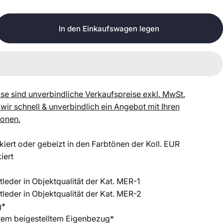
In den Einkaufswagen legen
se sind unverbindliche Verkaufspreise exkl. MwSt.
 wir schnell & unverbindlich ein Angebot mit Ihren
ionen.
kiert oder gebeizt in den Farbtönen der Koll. EUR
kiert
tleder in Objektqualität der Kat. MER-1
tleder in Objektqualität der Kat. MER-2
g*
hrem beigestelltem Eigenbezug*