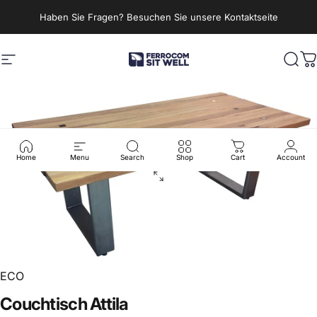
Direkt zum Inhalt
Haben Sie Fragen? Besuchen Sie unsere Kontaktseite
Seitennavigation
Ferrocom - SitWell
Such
W
Home
Menu
Search
Shop
Cart
Account
ECO
Couchtisch
Attila