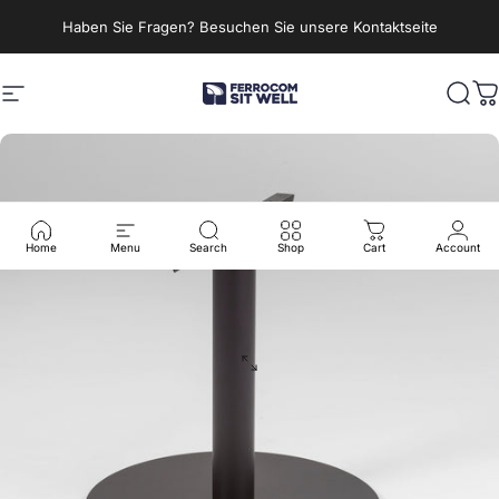
Direkt zum Inhalt
Haben Sie Fragen? Besuchen Sie unsere Kontaktseite
Seitennavigation
Ferrocom - SitWell
Such
W
Home
Menu
Search
Shop
Cart
Account