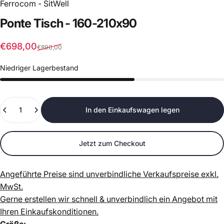
Ferrocom - SitWell
Ponte
Tisch
-
160-210x90
Verkaufspreis
Normaler Preis
€698,00
€890,00
Niedriger Lagerbestand
Anzahl
In den Einkaufswagen legen
Jetzt zum Checkout
Angeführte Preise sind unverbindliche Verkaufspreise exkl.
MwSt.
Gerne erstellen wir schnell & unverbindlich ein Angebot mit
Ihren Einkaufskonditionen.
Größe: