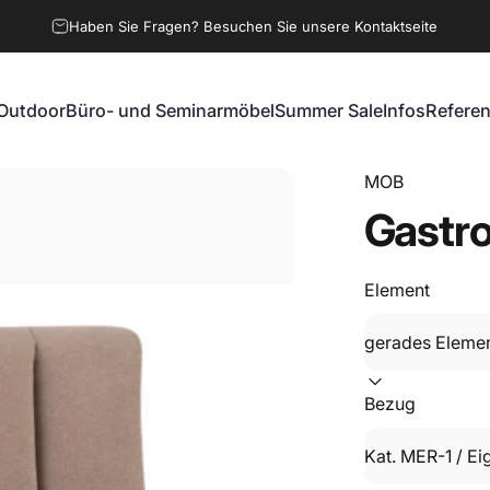
Haben Sie Fragen? Besuchen Sie unsere Kontaktseite
Outdoor
Büro- und Seminarmöbel
Summer Sale
Infos
Refere
Outdoor
Büro- und Seminarmöbel
Summer Sale
Infos
Referen
MOB
Gastr
Element
Bezug