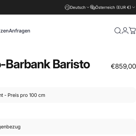
Deutsch
Österreich (EUR €)
nzen
Anfragen
Suche
Logi
W
zen
Anfragen
o-Barbank
Baristo
€859,00