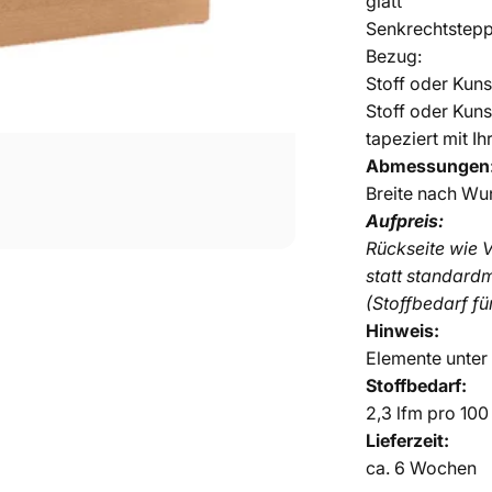
glatt
Senkrechtstep
Bezug:
Stoff oder Kuns
Stoff oder Kuns
tapeziert mit I
Abmessungen
Breite nach Wu
Aufpreis:
Rückseite wie V
statt standardm
(Stoffbedarf fü
Hinweis:
Elemente unter
Stoffbedarf:
2,3 lfm pro 10
Lieferzeit:
ca.
6 Wochen