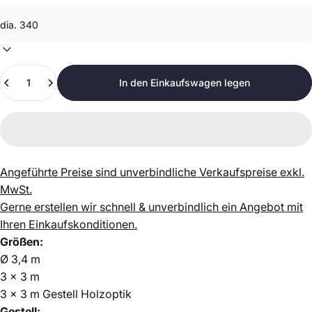
Anzahl
In den Einkaufswagen legen
Angeführte Preise sind unverbindliche Verkaufspreise exkl.
MwSt.
Gerne erstellen wir schnell & unverbindlich ein Angebot mit
Ihren Einkaufskonditionen.
Größen:
Ø 3,4 m
3 x 3 m
3 x 3 m Gestell Holzoptik
Gestell: