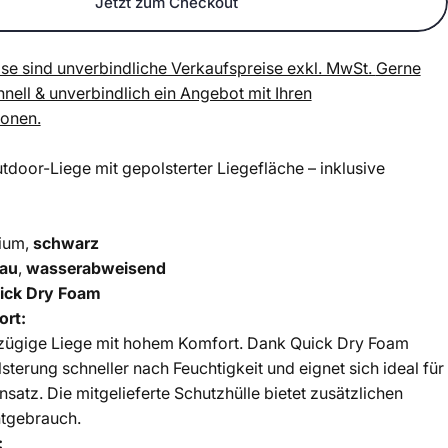
Jetzt zum Checkout
se sind unverbindliche Verkaufspreise exkl. MwSt.
Gerne
chnell & unverbindlich ein Angebot mit Ihren
ionen.
door-Liege mit gepolsterter Liegefläche – inklusive
ium,
schwarz
rau
,
wasserabweisend
ick Dry Foam
ort:
ügige Liege mit hohem Komfort. Dank Quick Dry Foam
lsterung schneller nach Feuchtigkeit und eignet sich ideal für
satz. Die mitgelieferte Schutzhülle bietet zusätzlichen
htgebrauch.
: