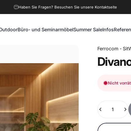
Haben Sie Fragen? Besuchen Sie unsere Kontaktseite
Outdoor
Büro- und Seminarmöbel
Summer Sale
Infos
Refere
Outdoor
Büro- und Seminarmöbel
Summer Sale
Infos
Referen
Ferrocom - SitW
Divan
Nicht vorrät
Anzahl