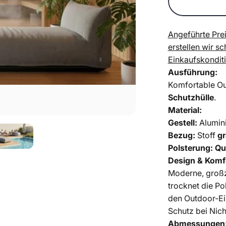
Angeführte Prei
erstellen wir s
Einkaufskondit
Ausführung:
Komfortable Out
Schutzhülle
.
Material:
Gestell:
Alumin
Bezug:
Stoff
g
Polsterung:
Qu
Design & Komf
Moderne, großz
trocknet die Po
den Outdoor-Ein
Schutz bei Nic
Abmessungen