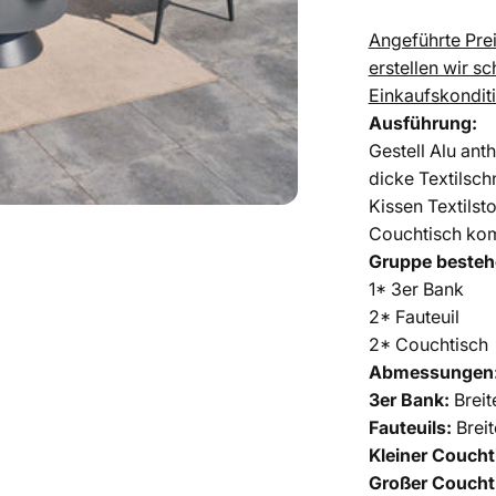
Angeführte Prei
erstellen wir s
Einkaufskondit
Ausführung:
Gestell Alu ant
dicke Textilsch
Kissen Textilst
Couchtisch komp
Gruppe besteh
1* 3er Bank
2* Fauteuil
2* Couchtisch
Abmessungen
3er Bank:
Brei
Fauteuils:
Brei
Kleiner Coucht
Großer Coucht