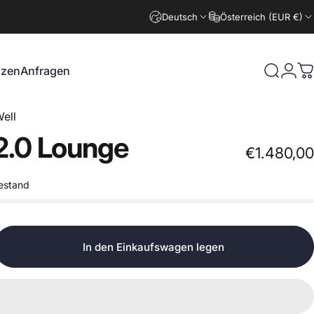
Deutsch
Österreich (EUR €)
nzen
Anfragen
Suche
Logi
W
zen
Anfragen
ell
2.0
Lounge
€1.480,00
estand
In den Einkaufswagen legen