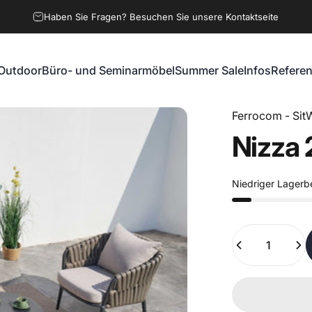
Haben Sie Fragen? Besuchen Sie unsere Kontaktseite
Outdoor
Büro- und Seminarmöbel
Summer Sale
Infos
Refere
Outdoor
Büro- und Seminarmöbel
Summer Sale
Infos
Referen
Ferrocom - SitW
Nizza
Niedriger Lagerb
Anzahl