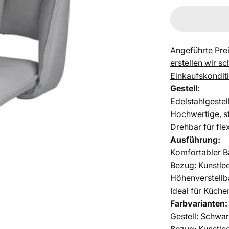
Angeführte Prei
erstellen wir s
Einkaufskondit
Gestell:
Edelstahlgestel
Hochwertige, s
Drehbar für fle
Ausführung:
Komfortabler Ba
Bezug: Kunstled
Höhenverstellb
Ideal für Küch
Farbvarianten:
Gestell: Schwar