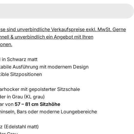
se sind unverbindliche Verkaufspreise exkl. MwSt.
Gerne
chnell & unverbindlich ein Angebot mit Ihren
ionen.
l in Schwarz matt
tabile Ausführung mit modernem Design
xible Sitzpositionen
rhocker mit gepolsterter Sitzschale
er in Grau (KL grau)
ar von
57 – 81 cm Sitzhöhe
eninseln, Bars oder moderne Loungebereiche
z (Edelstahl matt)