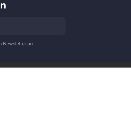
en
n Newsletter an
Sprache
Land/Region