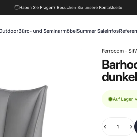
Haben Sie Fragen? Besuchen Sie unsere Kontaktseite
Outdoor
Büro- und Seminarmöbel
Summer Sale
Infos
Refere
Outdoor
Büro- und Seminarmöbel
Summer Sale
Infos
Referen
Ferrocom - SitW
Barho
dunke
Auf Lager, 
Anzahl