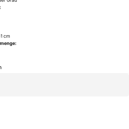
der Grau
:
81 cm
lmenge:
h