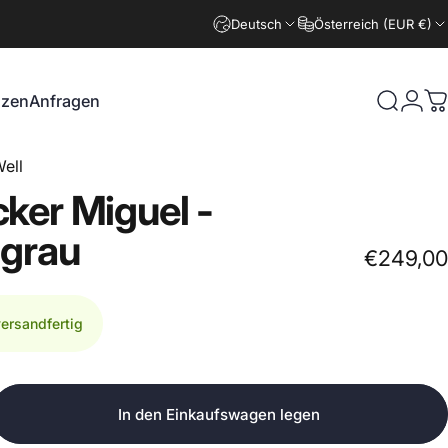
Deutsch
Österreich (EUR €)
nzen
Anfragen
Suche
Logi
W
zen
Anfragen
ell
cker
Miguel
-
lgrau
€249,00
versandfertig
In den Einkaufswagen legen