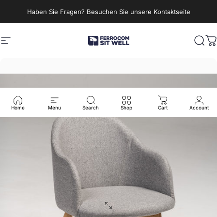
Direkt zum Inhalt
Haben Sie Fragen? Besuchen Sie unsere Kontaktseite
Seitennavigation
Ferrocom - SitWell
Such
W
Home
Menu
Search
Shop
Cart
Account