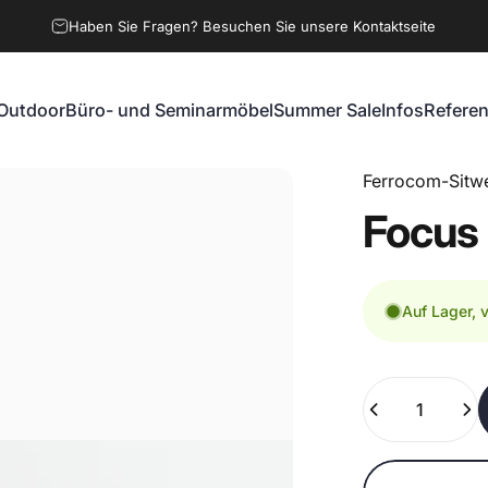
Haben Sie Fragen? Besuchen Sie unsere Kontaktseite
Outdoor
Büro- und Seminarmöbel
Summer Sale
Infos
Refere
Outdoor
Büro- und Seminarmöbel
Summer Sale
Infos
Referen
Ferrocom-Sitwe
Focus
Auf Lager, 
Anzahl