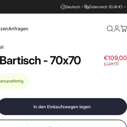
Deutsch
Österreich (EUR €)
nzen
Anfragen
Suche
Logi
W
zen
Anfragen
ll
Bartisch
-
70x70
€109,00
€229,00
versandfertig
In den Einkaufswagen legen