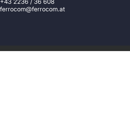
+43 2236 / 36 608
ferrocom@ferrocom.at
© 2026 Ferrocom - SitWell. Powered by Shopify