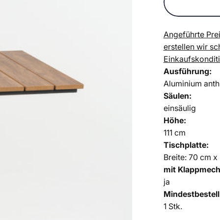
Angeführte Prei
erstellen wir s
Einkaufskondit
Ausführung:
Aluminium anth
Säulen:
einsäulig
Höhe:
111 cm
Tischplatte:
Breite: 70 cm 
mit Klappmec
ja
Mindestbestel
1 Stk.