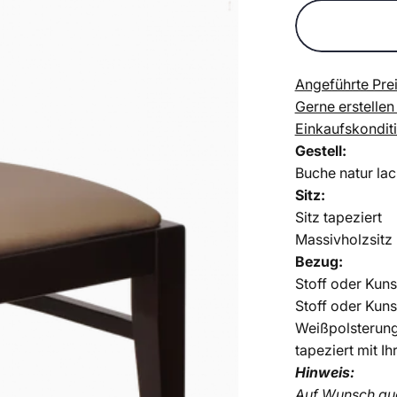
Angeführte Prei
Gerne erstellen
Einkaufskondit
Gestell:
Buche natur lac
Sitz:
Sitz tapeziert
Massivholzsitz
Bezug:
Stoff oder Kuns
Stoff oder Kuns
Weißpolsterun
tapeziert mit I
Hinweis:
Auf Wunsch auc