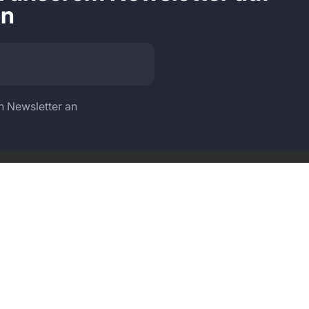
en
n Newsletter an
Sprache
Land/Region