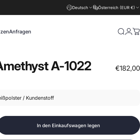
Deutsch
Österreich (EUR €)
nzen
Anfragen
Suche
Logi
W
zen
Anfragen
Amethyst
A-1022
€182,00
In den Einkaufswagen legen