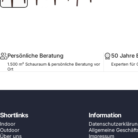
.profile__button
Persönliche Beratung
50 Jahre 
1.500 m² Schauraum & persönliche Beratung vor
Experten für 
Ort
Shortlinks
Information
Indoor
Datenschutzerkläru
Outdoor
Allgemeine Geschäf
Über uns
Impressum