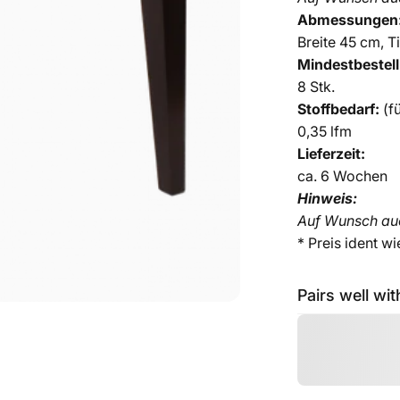
Abmessungen
Breite 45 cm, 
Mindestbestel
8 Stk.
Stoffbedarf:
(f
0,35 lfm
Lieferzeit:
ca. 6 Wochen
Hinweis:
Auf Wunsch auc
* Preis ident w
Pairs well wit