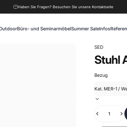
Haben Sie Fragen? Besuchen Sie unsere Kontaktseite
Outdoor
Büro- und Seminarmöbel
Summer Sale
Infos
Refere
Outdoor
Büro- und Seminarmöbel
Summer Sale
Infos
Referen
SED
Stuhl
Bezug
Anzahl