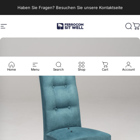
Direkt zum Inhalt
Haben Sie Fragen? Besuchen Sie unsere Kontaktseite
Seitennavigation
Ferrocom - SitWell
Such
W
Home
Menu
Search
Shop
Cart
Account