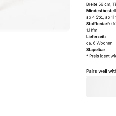
Breite 56 cm, 
Mindestbestel
ab 4 Stk., ab 11 
Stoffbedarf:
(f
1,1 lfm
Lieferzeit:
ca.
6 Wochen
Stapelbar
* Preis ident w
Pairs well wit