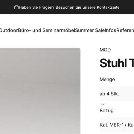
Haben Sie Fragen? Besuchen Sie unsere Kontaktseite
Outdoor
Büro- und Seminarmöbel
Summer Sale
Infos
Refere
Outdoor
Büro- und Seminarmöbel
Summer Sale
Infos
Referen
MOD
Stuhl
Menge
Bezug