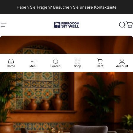
Direkt zum Inhalt
Haben Sie Fragen? Besuchen Sie unsere Kontaktseite
Seitennavigation
Ferrocom - SitWell
Such
W
Home
Menu
Search
Shop
Cart
Account