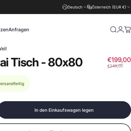
Deutsch
Österreich (EUR €)
nzen
Anfragen
Suche
Logi
W
zen
Anfragen
ell
ai
Tisch
-
80x80
€199,00
€249,00
versandfertig
In den Einkaufswagen legen