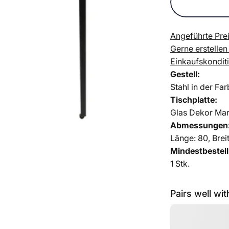
Angeführte Prei
Gerne erstellen
Einkaufskondit
Gestell:
Stahl
in der Far
Tischplatte:
Glas Dekor Ma
Abmessungen
Länge: 80, Brei
Mindestbestel
1 Stk.
Pairs well wit