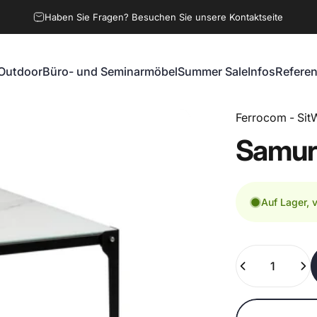
Haben Sie Fragen? Besuchen Sie unsere Kontaktseite
Outdoor
Büro- und Seminarmöbel
Summer Sale
Infos
Refere
Outdoor
Büro- und Seminarmöbel
Summer Sale
Infos
Referen
Ferrocom - SitW
Samur
Auf Lager, 
Anzahl