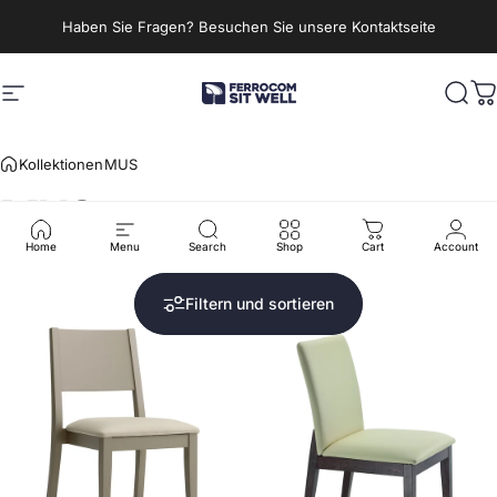
Direkt zum Inhalt
Haben Sie Fragen? Besuchen Sie unsere Kontaktseite
Seitennavigation
Ferrocom - SitWell
Such
W
Kollektionen
MUS
MUS
Home
Menu
Search
Shop
Cart
Account
Filtern und sortieren